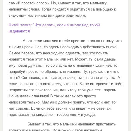
самый простой способ. Но, бывает и так, что мальчику
непонятны слова. Тогда придется обратиться за помощью к
знакомым мальчикам или даже родителям.
Читай также: "Что делать, если в школе над тобой
издеваются"
А вот если мальчик к тебе пристает только потому, что
ты ему нравишься, то здесь необходимо действовать иначе.
Самое первое, что необходимо сделать, так это понять
нравится тебе этот мальчик или нет. Может, ты сама даешь
ему повод думать, что согласна на отношения? Если нет, то
попробуй просто не обращать внимания. Ну, пристает, и что с
этого? Согласись, это льстит, значит, ты красивая девушка. А
если напрягает, то скажи ему, что он тебя не интересует и тебе
неприятны его приставания, или что у тебя уже есть парень.
Но не давай слабинки! В таких делах это просто
непозволительно. Мальчик должен понять, что если нет, то
нет совсем. Если он тебе звонит или пишет – не отвечай,
приглашает на свидание – говори «нет» и уходи.
Бывает и так, что мальчики начинают приставать
только из-за вредности. Возможно у тебя натянутые