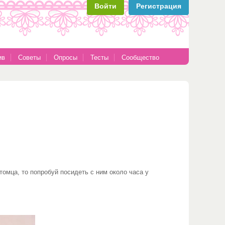
Войти
Регистрация
ив
Советы
Опросы
Тесты
Сообщество
томца, то попробуй посидеть с ним около часа у