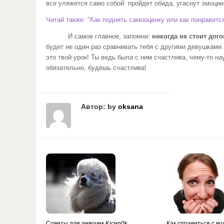
все уляжется само собой: пройдет обида, угаснут эмоции
Читай также: "Как поднять самооценку или как понравитс
И самое главное, запомни:
никогда не стоит дог
будет не один раз сравнивать тебя с другими девушками. 
это твой урок! Ты ведь была с ним счастлива, чему-то 
обязательно, будешь счастлива!
Автор: by
oksana
Советы для девочек Kicen0k
Как справиться с в