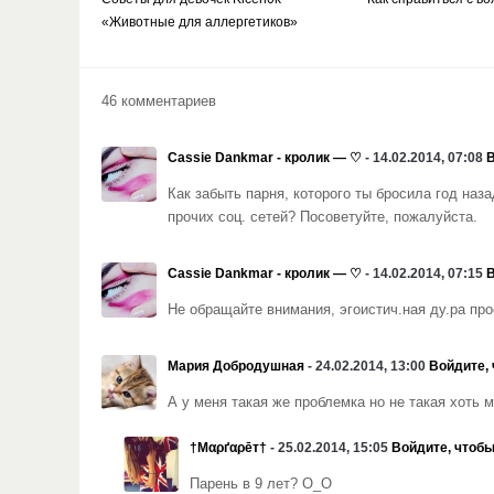
«Животные для аллергетиков»
46 комментариев
Cassie Dankmar - кролик — ♡
- 14.02.2014, 07:08
В
Как забыть парня, которого ты бросила год наза
прочих соц. сетей? Посоветуйте, пожалуйста.
Cassie Dankmar - кролик — ♡
- 14.02.2014, 07:15
В
Не обращайте внимания, эгоистич.ная ду.ра пр
Мария Добродушная
- 24.02.2014, 13:00
Войдите, 
А у меня такая же проблемка но не такая хоть м
†Μαρґαρēт†
- 25.02.2014, 15:05
Войдите, чтобы
Парень в 9 лет? О_О