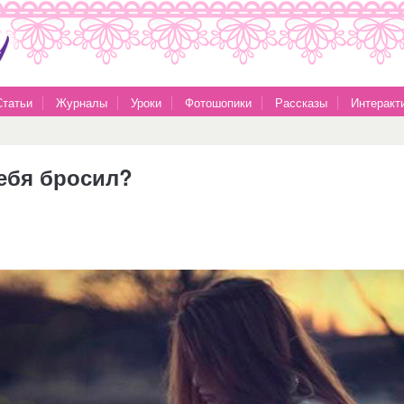
Статьи
Журналы
Уроки
Фотошопики
Рассказы
Интеракт
тебя бросил?