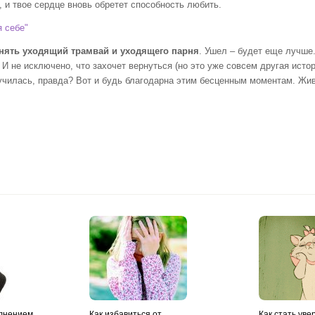
, и твое сердце вновь обретет способность любить.
я себе"
онять уходящий трамвай и уходящего парня
. Ушел – будет еще лучше.
И не исключено, что захочет вернуться (но это уже совсем другая истор
научилась, правда? Вот и будь благодарна этим бесценным моментам. Жи
олнением
Как избавиться от
Как стать уве