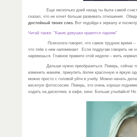
Еще несколько дней назад ты была самой счастливой 
сказал, что не хочет больше развивать отношения. Обидн
достойный твоих слез.
Вот подойди к зеркалу и посмотр
Читай также: "Какие девушки нравятся парням"
Психологи говорят, что самое трудное время – это пе
что тебе о нем напоминает. Если подругам говорить не 
наревешься. Главное правило этой недели – жить нормаль
Дальше нужно преобразиться. Поверь, сейчас пришло 
изменить макияж, прикупить более красочную и яркую оде
можно просто с головой уйти в учебу. Можно начать дела
веселую фотоссесию. Поверь, это очень хорошо поднимет
ходить на дискотеки, в кафе, кино. Больше улыбайся! Но