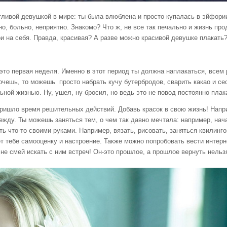
девушкой в мире: ты была влюблена и просто купалась в эйфории эм
о, больно, неприятно. Знакомо? Что ж, не все так печально и жизнь пр
и на себя. Правда, красивая? А разве можно красивой девушке плакать?
рвая неделя. Именно в этот период ты должна наплакаться, всем рас
хочешь, то можешь просто набрать кучу бутербродов, сварить какао и с
ной жизнью. Ну, ушел, ну бросил, но ведь это не повод постоянно плак
время решительных действий. Добавь красок в свою жизнь! Наприме
жду. Ты можешь заняться тем, о чем так давно мечтала: например, начат
ть что-то своими руками. Например, вязать, рисовать, заняться квилин
 тебе самооценку и настроение. Также можно попробовать вести интерн
 не смей искать с ним встреч! Он-это прошлое, а прошлое вернуть нельз