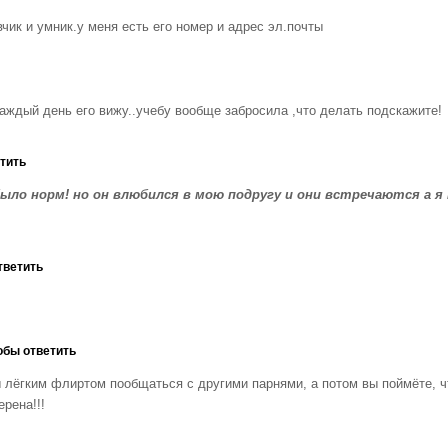
вчик и умник.у меня есть его номер и адрес эл.почты
,каждый день его вижу..учебу вообще забросила ,что делать подскажите!
тить
было норм! но он влюбился в мою подругу и они встречаются а я 
тветить
обы ответить
ы лёгким флиртом пообщаться с другими парнями, а потом вы поймёте, ч
ерена!!!