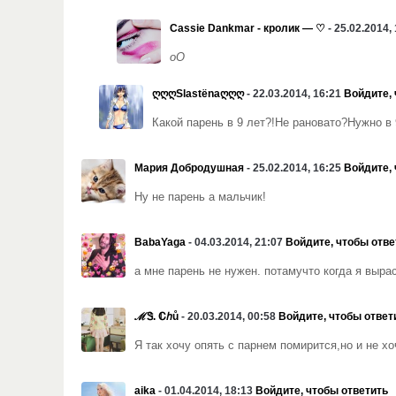
Cassie Dankmar - кролик — ♡
- 25.02.2014,
оО
ღღღSlastёnaღღღ
- 22.03.2014, 16:21
Войдите, 
Какой парень в 9 лет?!Не рановато?Нужно в 
Мария Добродушная
- 25.02.2014, 16:25
Войдите, 
Ну не парень а мальчик!
BabaYaga
- 04.03.2014, 21:07
Войдите, чтобы отве
а мне парень не нужен. потамучто когда я выра
ℳᏕ. ℂℎů
- 20.03.2014, 00:58
Войдите, чтобы ответ
Я так хочу опять с парнем помирится,но и не х
aika
- 01.04.2014, 18:13
Войдите, чтобы ответить