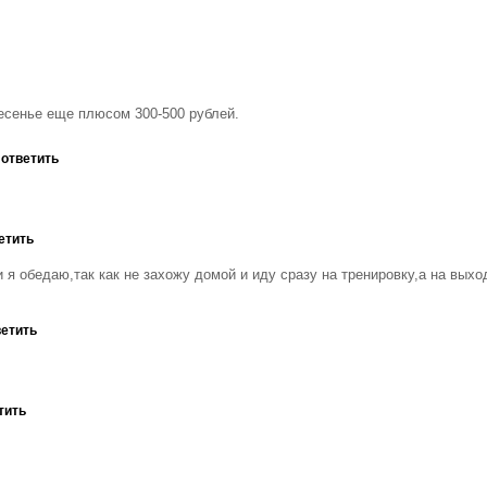
ресенье еще плюсом 300-500 рублей.
 ответить
етить
 я обедаю,так как не захожу домой и иду сразу на тренировку,а на выхо
ветить
тить