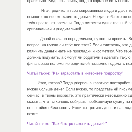
правильно. Ведь согласись, когда в кармане есть нескол
Итак, родители твои современные люди и дают тебе ден
немного, но все же какие-то деньги. Но для тебя это не 
тебя просто нет времени. Тогда остается единственный в
оригинальней и убедительней.
Давай сначала определимся, нужно ли просить. Возьми 
вопрос: «а нужно ли тебе все это»? Если считаешь, что 
клянчить деньги нате же прокладки и косметику. Что теб
должна подумать, а смогут ли родители выделить такую 
финансовое положение родителей позволяет сделать незн
Читай также: "Как заработать в интернете подростку"
Итак, готова? Тогда уберись в квартире постарайся при
нужно больше денег. Если нужно, то представь ей письмен
сейчас, в твоем возрасте, это практически невозможно с
сказать, что ты хочешь собирать необходимую сумму на 
не пытайся обманывать. Если ты тратишь деньги на сладос
позже.
Читай также: "Как быстро накопить деньги?"