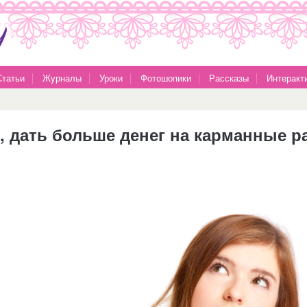
Статьи
Журналы
Уроки
Фотошопики
Рассказы
Интеракт
у, дать больше денег на карманные 