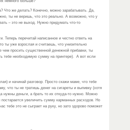
их немного больше?
? Что же делать? Конечно, можно зарабатывать. Да,
жно, ты не веришь, что это реально. А возможно, что у
вать – это не выход. Нужно придумать что-то
 Теперь перечитай написанное и честно ответь на
что ты уже взрослая и считаешь, что унизительно
де чем просить существенной денежной прибавки, ты
ть тебе необходимую сумму на принтере). А вот если
ая) и начинай разговор. Просто скажи маме, что тебе
му, что ты не тратишь денег на сигареты и выпивку (хотя
а нужны деньги, а брать то их откуда-то нужно. Можно
и постарается увеличить сумму карманных расходов. Но
ас тебе это не сыграет на руку, но зато здорово поможет