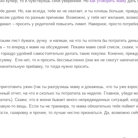
ько купюр, то и чувствуешь себя уверенней. Но
как уговорить маму
дать 
ег. Но, как всегда, тебе их не хватает, и ты хочешь больше, правда
совсем удобно по разным причинам. Возможно, у тебя нет желания, возмо
ариант – просить у родителей повысить лимит. Наверное, просто потребо
лист бумаги, ручку и напиши, на что ты хотела бы потратить деньги.
да – то вперед к маме на обсуждение. Покажи маме свой список, скажи, 
е гораздо удобней самостоятельно делать такие покупки. Конечно, преж
сумму. Ели нет, то и просить бессмысленно (они же не смогут напечата
ачительную прибавку, то тогда нужно просить.
готовить ужин (так ты разгрузишь маму и докажешь, что ты уже взросл
ный отчет, на что и сколько ты потратила за неделю. Главное, убеди ма
делать). Скажи, что в жизни бывает много непредвиденных ситуаций, когд
какую-то вещь. Если ты не транжира, то мама обязательно тебя поймет 
ти, газировку и прочее, то лучше честно признаться. Да, возможно сейч