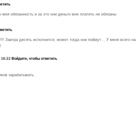
ветить
у-моя обязанность и за это они деньги мне платить не обязаны
тветить
!! Завтра десять исполнится, может тогда они поймут… У меня всего на
!
, 16:22
Войдите, чтобы ответить
иков зарабатывать.