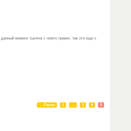
 данный момент тысяча с чемто гривен, так это еще с
← Ранее
1
…
3
4
5