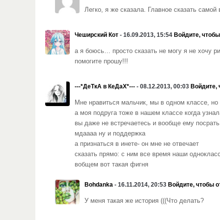
Легко, я же сказала. Главное сказать самой 
Чеширский Кот
- 16.09.2013, 15:54
Войдите, чтобы
а я боюсь… просто сказать не могу я не хочу р
помогите прошу!!!
---*ДеТкА в КеДаХ*---
- 08.12.2013, 00:03
Войдите, 
Мне нравиться мальчик, мы в одном классе, но 
а моя подруга тоже в нашем классе когда узнал
вы даже не встречаетесь и вообще ему посрать
мдаааа ну и поддержка
а признаться в инете- он мне не отвечает
сказать прямо: с ним все время наши одноклас
вобщем вот такая фигня
Bohdanka
- 16.11.2014, 20:53
Войдите, чтобы о
У меня такая же история (((Что делать?