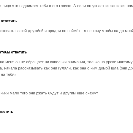
в лицо-это поднимает тебя в его глазах. А если он узнает из записки, н
 ответить
исковать нашей дружбой и врядли он поймёт…я не хочу чтобы на до мной
чтобы ответить
на меня он не обращает ни капельки внимания, только на уроке максимум
а, начала рассказывать как они гуляли, как она с ним домой шла (они 
 на тебя»
сники мало того они ржать будут и другим еще скажут
тветить