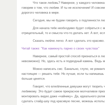
Что такое любовь? Наверное, у каждого человека на эт
говорим о том, что любим. И ты не исключение! И совсем
дорогого человека в мире.
Сегодня, мы не будем говорить о подлинности любви. 
Для начала тебе необходимо будет собраться с мыслям
отрицательный, то и смысла что-то делать нет. А вот, ес
Сказать люблю легко. А вот сделать это красиво…… 
Читай также: "Как намекнуть парню о своих чувствах"
Наверное, самый простой способ признаться в любви – 
невозможно). Но, здесь есть и подводный камень. Ведь м
Можно написать смс. Банально, глупо, не романтично,
настоящее — решать тебе. Но лучше, если ты напишешь н
больше ценятся.
Говорят, что влюбленные девушки могут творить чудеса
любимому. Это будет самое прекрасное молчаливое призн
монтировать видео даже «чайнику». Да, идеального роли
сделать слайд-шоу под красивую песню, можешь использов