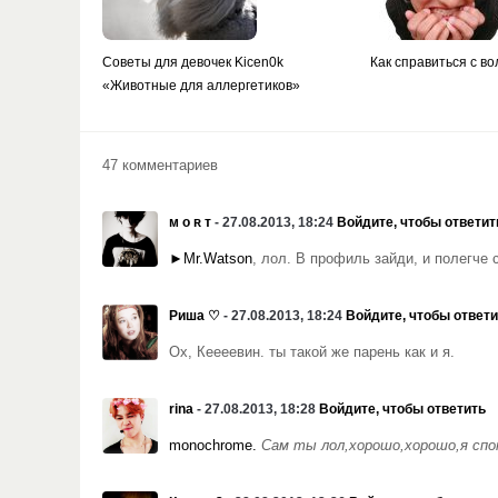
Советы для девочек Kicen0k
Как справиться с в
«Животные для аллергетиков»
47 комментариев
ᴍ ᴏ ʀ ᴛ
- 27.08.2013, 18:24
Войдите, чтобы ответит
►Mr.Watson
, лол. В профиль зайди, и полегче
Риша ♡
- 27.08.2013, 18:24
Войдите, чтобы ответи
Ох, Кеееевин. ты такой же парень как и я.
rina
- 27.08.2013, 18:28
Войдите, чтобы ответить
monochrome.
Сам ты лол,хорошо,хорошо,я спок