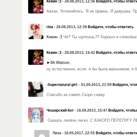
Кевин :3
- 28.08.2013, 12:36
Войдите, чтобы ответ
Аахах. Успокойтесь. Я не праень. Я девушка. 
rina
- 28.08.2013, 12:39
Войдите, чтобы ответить
Кевин :3
Чё? Ты шутишь?? Хорошо я спокойна*
Кевин :3
- 28.08.2013, 14:42
Войдите, чтобы ответ
►Mr.Watson
,
ну естественно, если я бы была мальчиком, я 
-Supernatural girl-
- 01.09.2013, 21:59
Войдите, что
Спасибо за совет.Скоро скажу.
Чеширский Кот
- 16.09.2013, 15:47
Войдите, чтобы
Сказать люблю легко. С КАКОГО ПЕРЕПУГУ ЛЕГ
Лиза - 10.05.2017, 22:55
Войдите, чтобы ответ