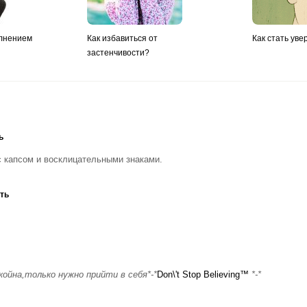
олнением
Как избавиться от
Как стать уве
застенчивости?
ь
 с капсом и восклицательными знаками.
ть
ойна,только нужно прийти в себя*-*
Don\'t Stop Believing™
*-*