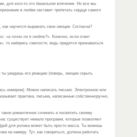
, для кого-то это банальное влечение. Но все мы
 признание в любви заставит трепетать сердце самого
как научится выражать свои эмоции. Согласна?
 «а точно ли я люблю?». Конечно, если ответ
да», то наберись смелости, ведь придется признаваться.
ты увидишь его реакцию (поверь, эмоции скрыть
сь номером). Можно написать письмо. Электронное или
азывает практика, письма, написанные собственноручно,
такое романтичное сочинить и посвятить своему
йчас существует немало программ, которые позволяют
 Идей для ролика может быть просто масса. Ты можешь
ва на камеру. Тут, как говориться, должна работать