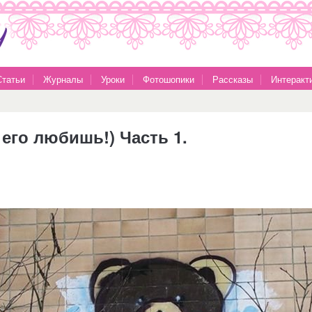
Статьи
Журналы
Уроки
Фотошопики
Рассказы
Интеракт
 его любишь!) Часть 1.