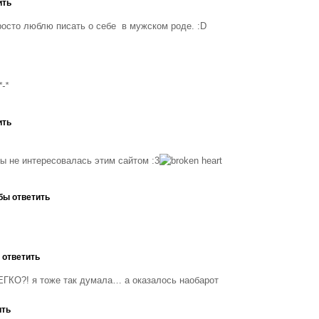
ить
Просто люблю писать о себе в мужском роде. :D
-*
ить
бы не интересовалась этим сайтом :3
бы ответить
 ответить
КО?! я тоже так думала… а оказалось наобарот
ить