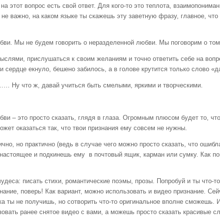
от вопрос есть свой ответ. Для кого-то это теплота, взаимопонимание
 не важно, на каком языке ты скажешь эту заветную фразу, главное, что
Мы не будем говорить о неразделенной любви. Мы поговорим о том, 
и, прислушаться к своим желаниям и точно ответить себе на вопрос:
ли сердце екнуло, бешено забилось, а в голове крутится только слово «
Ну что ж, давай учиться быть смелыми, яркими и творческими.
это просто сказать, глядя в глаза. Огромным плюсом будет то, что 
ожет оказаться так, что твои признания ему совсем не нужны.
 но практично (ведь в случае чего можно просто сказать, что ошибла
астоящее и подкинешь ему в почтовый ящик, карман или сумку. Как пок
: писать стихи, романтические поэмы, прозы. Попробуй и ты что-то 
ание, поверь! Как вариант, можно использовать и видео признание. Се
ка ты не получишь, но сотворить что-то оригинальное вполне сможешь.
ать ранее снятое видео с вами, а можешь просто сказать красивые сло