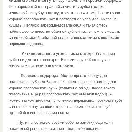
лимонного сока и капнуть пару капель 3% перекиси водорода.
Все перемешай и отправляйся чистить зубки (только
используй не зубную щетку, а чисть пальчиком). После нужно
хорошо прополоскать рот и постараться часа два ничего не
кушать. Неплохо зарекомендовала себя и такая смесь:
небольшое количество обычной зубной пасты нужно смешать
с пищевой содой, обычной солью и несколькими капельками
перекиси водорода.
Активированный уголь.
Такой метод отбеливания
зубов ни для кого не секрет. Возьми пару таблеток угля,
разомни его и просто почисть зубки.
Перекись водорода.
Можно просто в воду для
полоскания зубов добавить 20 капель перекиси водорода и
хорошо прополоскать зубы (только не забудь после такого
полоскания еще раз прополоскать рот обычной водой). А
можно ватной палочкой, смоченной перекисью, протирать зубы
с внешней и внутренней стороны, а после почистить зубы
щеткой без использования пасты.
Ну, и напоследок, возьми себе на заметку еще один
несложный рецепт полоскания. Ведь отбеливание –