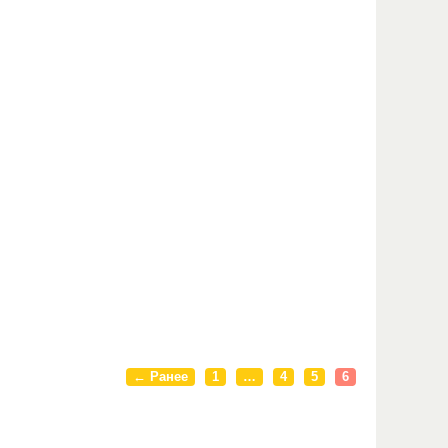
← Ранее
1
…
4
5
6