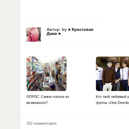
Автор: by
♣️ Крестовая
Дама ♣️
ОПРОС: Самое плохое из
Кто твой любимый у
возможного?
группы «One Direct
202 комментария