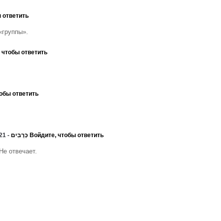
 ответить
«группы».
 чтобы ответить
обы ответить
⛩Інарі-Тенко. (狐 帝)> V фон Фокс⛩כְּרֻבִים
- 17.04.2021, 19:56
Войдите, чтобы ответить
Не отвечает.