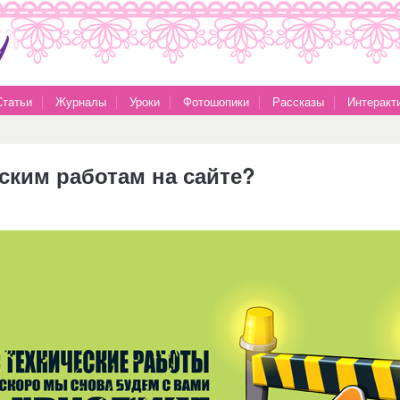
Статьи
Журналы
Уроки
Фотошопики
Рассказы
Интеракт
ским работам на сайте?