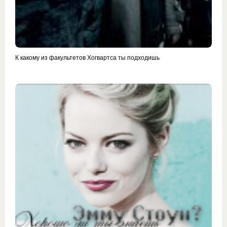
К какому из факультетов Хогвартса ты подходишь