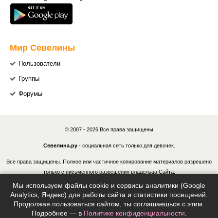
Мир Севелины
Пользователи
Группы
Форумы
© 2007 - 2026 Все права защищены
Севелина.ру
- социальная сеть только для девочек.
Все права защищены. Полное или частичное копирование материалов разрешено
только с письменного разрешения владельца Сайта.
Мы используем файлы cookie и сервисы аналитики (Google
В случае обнаружения нарушений, виновные лица могут быть привлечены к
Analytics, Яндекс) для работы сайта и статистики посещений.
ответственности в соответствии с действующим законодательством Российской
Продолжая пользоваться сайтом, ты соглашаешься с этим.
Федерации.
Подробнее — в
Политике конфиденциальности
.