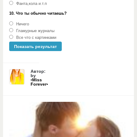
Фанта,кола и.т.п
10. Что ты обычно читаешь?
Ничего
Гламурные журналы
Все что с картинками
Автор:
by
▪Miss
Forever▪