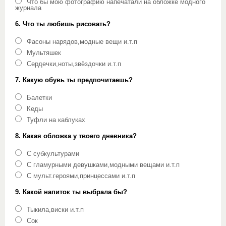
Что бы мою фотографию напечатали на обложке модного
журнала
6. Что ты любишь рисовать?
Фасоны нарядов,модные вещи и.т.п
Мультяшек
Сердечки,ноты,звёздочки и.т.п
7. Какую обувь ты предпочитаешь?
Балетки
Кеды
Туфли на каблуках
8. Какая обложка у твоего дневника?
С субкультурами
С гламурными девушками,модными вещами и.т.п
С мульт.героями,принцессами и.т.п
9. Какой напиток ты выбрала бы?
Тыкила,виски и.т.п
Сок