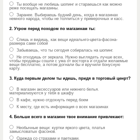
Ты вообще не любишь шопинг и стараешься как можно
реже посещать магазины.
Заранее. Выбираешь будний день, когда в магазинах
немного народа, чтобы не толпиться у примерочных и касс.
2. Утром перед походом по магазинам ты:
Спишь и видишь, как вещи идеальнго-цвета-фасона-
размера сами собой
Забываешь, что ты сегодня собиралась на шопинг.
Не отходишь от зеркала. Нужно выглядеть лучше всех,
чтобы продавцы сошли с ума от восторга и отдали желаемые
вещи бесплатно, а потом догнали бы и вручили бонусную
карту.
3. Куда первым делом ты идешь, придя в торговый ценрт?
В магазин аксессуаров или нижнего белья.
материализуются у тебя в шкафу
В кафе, нужно отдохнуть перед боем
К месту, где есть информация о всех магазинах
4. Больше всего в магазине твое внимание привлекают:
Необычные вещи: куртки яркого цвета, платья
замысловатых фасонов.
Одежда со стразами и паетками.