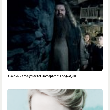
К какому из факультетов Хогвартса ты подходишь