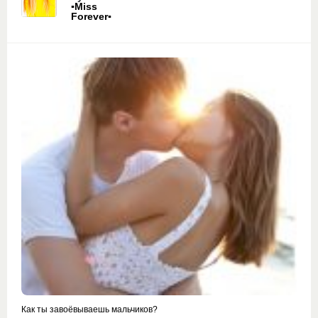
▪Miss
Forever▪
Как ты завоёвываешь мальчиков?