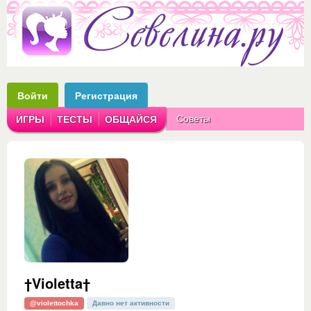
Войти
Регистрация
Советы
ИГРЫ
ТЕСТЫ
ОБЩАЙСЯ
Аватарки
Рассказы
†Violetta†
@violettochka
Давно нет активности