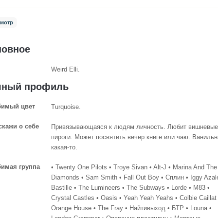
мотр
новное
Weird Elli.
лный профиль
имый цвет
Turquoise.
скажи о себе
Привязывающаяся к людям личность. Любит вишневые
пироги. Может посвятить вечер книге или чаю. Ванильн
какая-то.
имая группа
• Twenty One Pilots • Troye Sivan • Alt-J • Marina And The
Diamonds • Sam Smith • Fall Out Boy • Cплин • Iggy Azal
Bastille • The Lumineers • The Subways • Lorde • M83 •
Crystal Castles • Oasis • Yeah Yeah Yeahs • Colbie Caillat
Orange House • The Fray • Найтивыход • БТР • Louna •