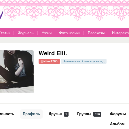
Статьи
Журналы
Уроки
Фотошопики
Рассказы
Интеракт
Weird Elli.
@elina1705
Активность: 2 месяца назад
ивность
Профиль
Друзья
Группы
Форумы
1
856
Альбом