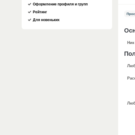
Оформление профиля и групп
Рейтинг
Прос
Для новеньких
Ос
Ник
По
Люб
Рас
Люб