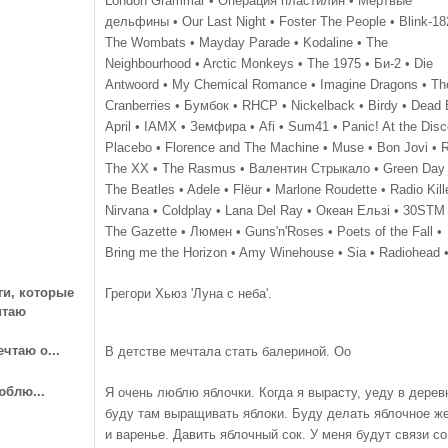
London Grammar • Операция пластилин • Мертвые
дельфины • Our Last Night • Foster The People • Blink-18
The Wombats • Mayday Parade • Kodaline • The
Neighbourhood • Arctic Monkeys • The 1975 • Би-2 • Die
Antwoord • My Chemical Romance • Imagine Dragons • Th
Cranberries • Бумбок • RHCP • Nickelback • Birdy • Dead
April • IAMX • Земфира • Afi • Sum41 • Panic! At the Disc
Placebo • Florence and The Machine • Muse • Bon Jovi • 
The XX • The Rasmus • Валентин Стрыкало • Green Day 
The Beatles • Adele • Flёur • Marlone Roudette • Radio Kille
Nirvana • Coldplay • Lana Del Ray • Океан Ельзi • 30STM 
The Gazette • Люмен • Guns'n'Roses • Poets of the Fall •
Bring me the Horizon • Amy Winehouse • Sia • Radiohead 
ги, которые
Грегори Хьюз 'Луна с неба'.
итаю
ечтаю о...
В детстве мечтала стать балериной. Оо
юблю...
Я очень люблю яблочки. Когда я вырасту, уеду в дерев
буду там выращивать яблоки. Буду делать яблочное ж
и варенье. Давить яблочный сок. У меня будут связи со