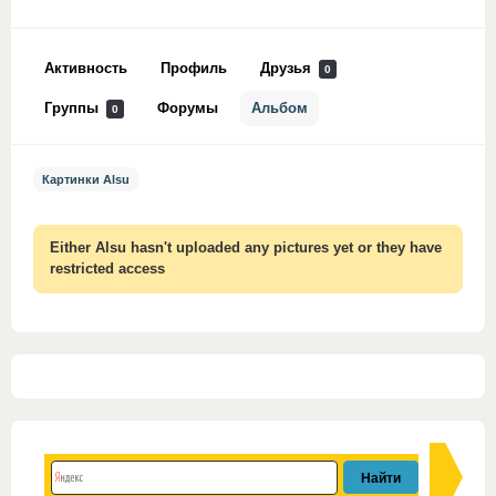
Активность
Профиль
Друзья
0
Группы
Форумы
Альбом
0
Картинки Alsu
Either Alsu hasn't uploaded any pictures yet or they have
restricted access