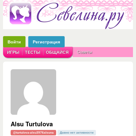
Войти
Регистрация
Советы
ИГРЫ
ТЕСТЫ
ОБЩАЙСЯ
Аватарки
Рассказы
Alsu Turtulova
@turtulova-alsu3976alsuna
Давно нет активности