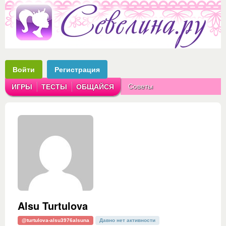
Войти
Регистрация
Советы
ИГРЫ
ТЕСТЫ
ОБЩАЙСЯ
Аватарки
Рассказы
Alsu Turtulova
@turtulova-alsu3976alsuna
Давно нет активности