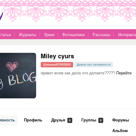
Статьи
Журналы
Уроки
Фотошопики
Рассказы
Интеракт
Miley cyurs
@manan07092003
Давно нет активности
привет всем как дела что делаете?????
Перейти
ивность
Профиль
Друзья
Группы
Форумы
0
0
Альбом