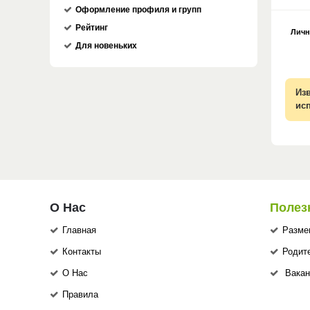
Оформление профиля и групп
Рейтинг
Личн
Для новеньких
Из
ис
О Нас
Полез
Главная
Разме
Контакты
Родит
О Нас
Вакан
Правила