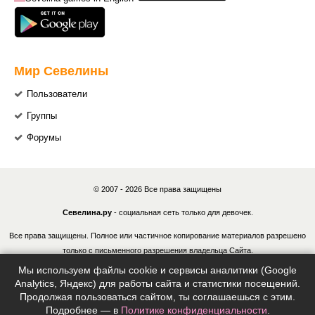
Мир Севелины
Пользователи
Группы
Форумы
© 2007 - 2026 Все права защищены
Севелина.ру
- социальная сеть только для девочек.
Все права защищены. Полное или частичное копирование материалов разрешено
только с письменного разрешения владельца Сайта.
Мы используем файлы cookie и сервисы аналитики (Google
В случае обнаружения нарушений, виновные лица могут быть привлечены к
Analytics, Яндекс) для работы сайта и статистики посещений.
ответственности в соответствии с действующим законодательством Российской
Продолжая пользоваться сайтом, ты соглашаешься с этим.
Федерации.
Подробнее — в
Политике конфиденциальности
.