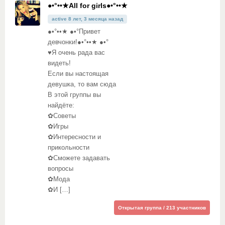
●•°••★All for girls●•°••★
active 8 лет, 3 месяца назад
●•°••★ ●•°Привет
девчонки!●•°••★ ●•°
♥Я очень рада вас
видеть!
Если вы настоящая
девушка, то вам сюда
В этой группы вы
найдёте:
✿Советы
✿Игры
✿Интересности и
прикольности
✿Сможете задавать
вопросы
✿Мода
✿И […]
Открытая группа / 213 участников