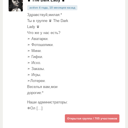
♛ The Dark Lady ♛
active 4 года, 10 месяцев назад
Здравствуй,милая:*
Ты в группе ♛ The Dark
Lady ♛
Что же у нас есть?
➣ Аватарки.
➣ Фотошопики.
➣ Мини.
➣ Гифки.
➣ Исхо.
➣ Заказы.
➣ Игры.
➣Лотереи.
Веселья вам,мои
дорогие:*
Наши администраторы:
✵Ол […]
Открытая группа / 705 участников