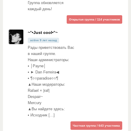
Группа обновляется
каждый день!
Открытая группа / 114 участников
~°•Just cool•°~
active 9 лет назад
Рады приветствовать Вас
в нашей группе.
Наши администраторы:
• │Payne│
• ► Dan Ferreira◀
• ¶○○paradise○○¶
▲Наши модераторы:
Rafael × |raf|
Despair~
Mercury
▲Вы найдете здесь:
• Исходник […]
Частная группа / 643 участника