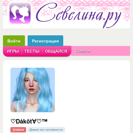
Войти
Регистрация
Советы
ИГРЫ
ТЕСТЫ
ОБЩАЙСЯ
Аватарки
Рассказы
♡Dåkõt∀♡™
@dakot
Давно нет активности