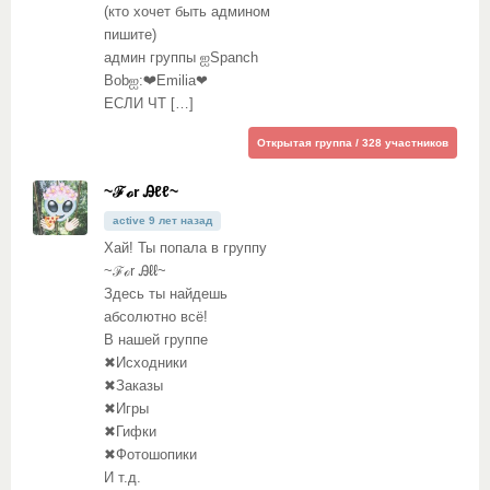
(кто хочет быть админом
пишите)
админ группы ஐSpanch
Bobஐ:❤Emilia❤
ЕСЛИ ЧТ […]
Открытая группа / 328 участников
~ℱℴr Ꭿℓℓ~
active 9 лет назад
Хай! Ты попала в группу
~ℱℴr Ꭿℓℓ~
Здесь ты найдешь
абсолютно всё!
В нашей группе
✖Исходники
✖Заказы
✖Игры
✖Гифки
✖Фотошопики
И т.д.