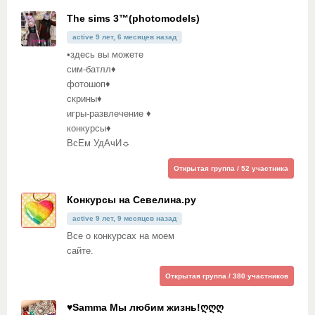
The sims 3™(photomodels)
active 9 лет, 6 месяцев назад
•здесь вы можете
сим-батлл♦
фотошоп♦
скрины♦
игры-развлечение ♦
конкурсы♦
ВсЕм УдАчИ☼
Открытая группа / 52 участника
Конкурсы на Севелина.ру
active 9 лет, 9 месяцев назад
Все о конкурсах на моем
сайте.
Открытая группа / 380 участников
♥Samma Мы любим жизнь!ღღღ