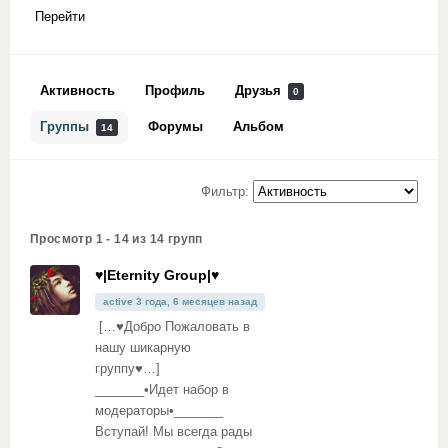
Перейти
Активность
Профиль
Друзья
0
Группы
Форумы
Альбом
14
Фильтр:
Просмотр 1 - 14 из 14 групп
♥|Eternity Group|♥
active 3 года, 6 месяцев назад
[…♥Добро Пожаловать в
нашу шикарную
группу♥…]
_______•Идет набор в
модераторы•_______
Вступай! Мы всегда рады