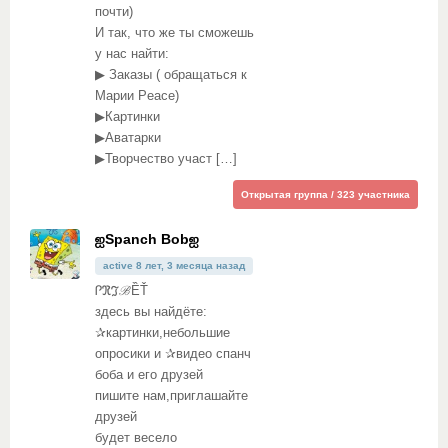
почти)
И так, что же ты сможешь
у нас найти:
▶ Заказы ( обращаться к
Марии Peace)
▶Картинки
▶Аватарки
▶Творчество участ […]
Открытая группа / 323 участника
ஐSpanch Bobஐ
active 8 лет, 3 месяца назад
ᎵℜℑℬỀŤ
здесь вы найдёте:
✰картинки,небольшие
опросики и ✰видео спанч
боба и его друзей
пишите нам,приглашайте
друзей
будет весело