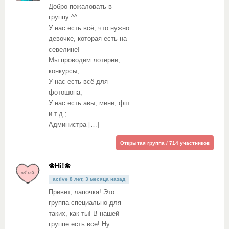
Добро пожаловать в
группу ^^
У нас есть всё, что нужно
девочке, которая есть на
севелине!
Мы проводим лотереи,
конкурсы;
У нас есть всё для
фотошопа;
У нас есть авы, мини, фш
и т.д.;
Администра […]
Открытая группа / 714 участников
❀Hi!❀
active 8 лет, 3 месяца назад
Привет, лапочка! Это
группа специально для
таких, как ты! В нашей
группе есть все! Ну