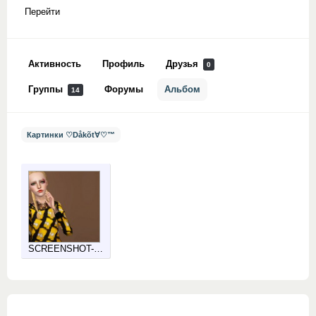
Перейти
Активность
Профиль
Друзья
0
Группы
Форумы
Альбом
14
Картинки ♡Dåkõt∀♡™
SCREENSHOT-…