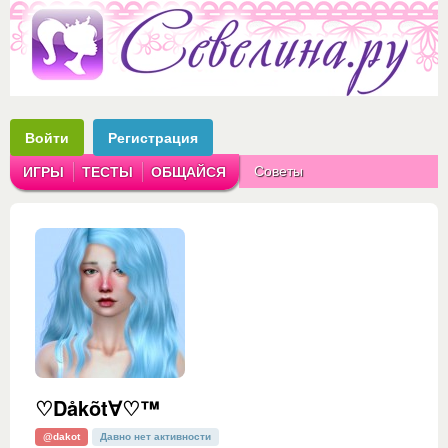
Войти
Регистрация
Советы
ИГРЫ
ТЕСТЫ
ОБЩАЙСЯ
Аватарки
Рассказы
♡Dåkõt∀♡™
@dakot
Давно нет активности