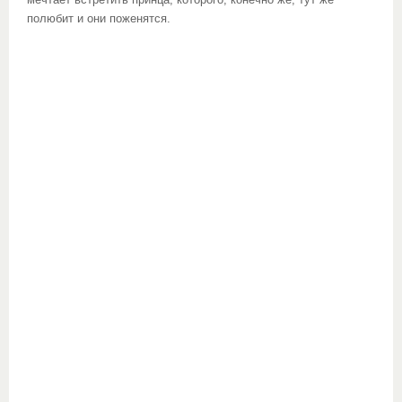
мечтает встретить принца, которого, конечно же, тут же
полюбит и они поженятся.