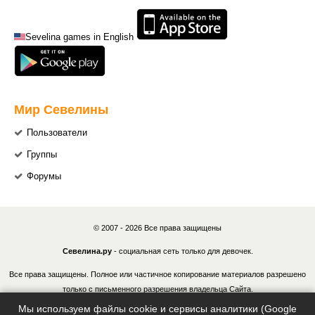
Sevelina games in English
Мир Севелины
Пользователи
Группы
Форумы
© 2007 - 2026 Все права защищены
Севелина.ру
- социальная сеть только для девочек.
Все права защищены. Полное или частичное копирование материалов разрешено
только с письменного разрешения владельца Сайта.
Мы используем файлы cookie и сервисы аналитики (Google
В случае обнаружения нарушений, виновные лица могут быть привлечены к