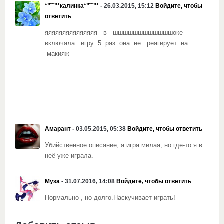
*”˜˜”*калинка*”˜˜”*
- 26.03.2015, 15:12
Войдите, чтобы
ответить
яяяяяяяяяяяяяяя в шшшшшшшшшшшшоке
включала игру 5 раз она не реагирует на
макияж
Амарант
- 03.05.2015, 05:38
Войдите, чтобы ответить
Убийственное описание, а игра милая, но где-то я в
неё уже играла.
Муза
- 31.07.2016, 14:08
Войдите, чтобы ответить
Нормально , но долго.Наскучивает играть!