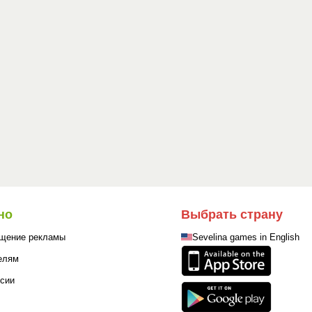
но
Выбрать страну
щение рекламы
Sevelina games in English
елям
сии