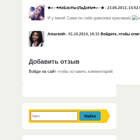
✬••٠·♥НеБо(•На•)ЛаДоНи♥••٠·✬
- 23.06.2013, 14:52
И у меня! Сама по себе девчонка красивая)
Amaranth
- 01.10.2014, 18:31
Войдите, чтобы отве
Добавить отзыв
Войди на сайт
чтобы оставить комментарий.