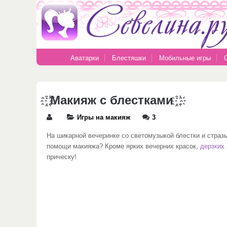
Аватарки
Блестяшки
Мобильные игры
҈ ҉Макияж с блестками ҈ ҉
Игры на макияж
3
На шикарной вечеринке со светомузыкой блестки и стразы
помощи макияжа? Кроме ярких вечерних красок,
дерзких
прическу!