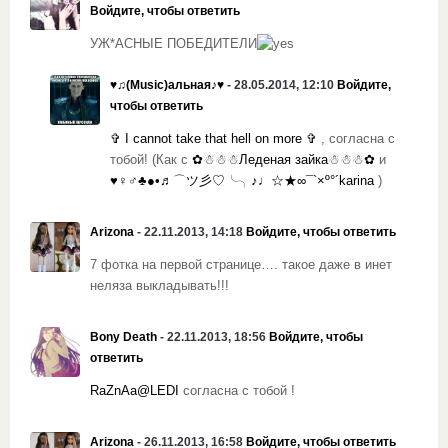
Войдите, чтобы ответить
УЖ*АСНЫЕ ПОБЕДИТЕЛИ
♥♫(Music)альная♪♥
- 28.05.2014, 12:10
Войдите,
чтобы ответить
✞ I cannot take that hell on more ✞
, согласна с
тобой! (Как с
✿☃☃☃Леденая зайка☃☃☃✿
и
♥♀♂♣●•♬⌒ツ彡♡╰╮♪♩☆★∞¯`×º°´karina
)
Arizona
- 22.11.2013, 14:18
Войдите, чтобы ответить
7 фотка на первой странице…. такое даже в инет
неляза выкладывать!!!
Bony Death
- 22.11.2013, 18:56
Войдите, чтобы
ответить
RaZnAa
@LEDI
согласна с тобой !
Arizona
- 26.11.2013, 16:58
Войдите, чтобы ответить