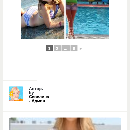
1
2
...
9
►
Автор:
by
Севелина
- Админ