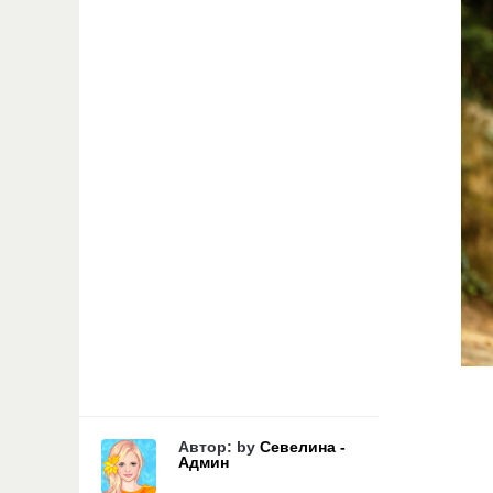
Автор: by
Севелина -
Админ