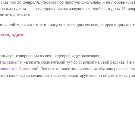
сказ про 14 февраля. Рассказ про простую школьницу и ее любовь или п
ее жизнь, или …. стюардессу встретившую свою любовь в день 14 февра
 читать и мечтать…
и на сайте, пишите мне в личку
вот тут
я дам ссылку на урок и дам дост
ются, ждите.
плагиате, копировании чужих шедевров ждут наказание.
Рассказы
" и написать комментарий тут со ссылкой на свой рассказ. Не 
оличество Символов
". Так вот количество сиволов чтобы ваш рассказ п
ется количество символов, поэтому ориентируйтесь на объем текста уч