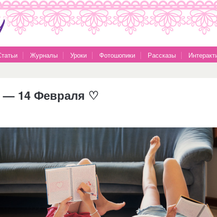
Статьи
Журналы
Уроки
Фотошопики
Рассказы
Интеракт
 — 14 Февраля ♡