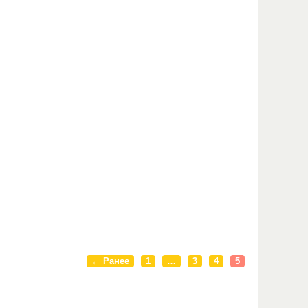
← Ранее
1
…
3
4
5