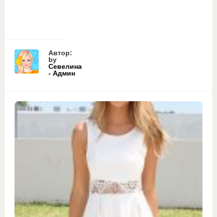
Автор:
by
Севелина
- Админ