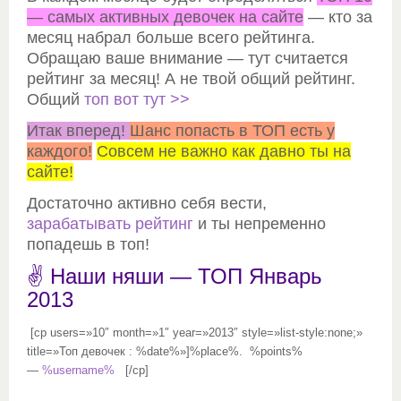
— самых активных девочек на сайте
— кто за
месяц набрал больше всего рейтинга.
Обращаю ваше внимание — тут считается
рейтинг за месяц! А не твой общий рейтинг.
Общий
топ вот тут >>
Итак вперед!
Шанс попасть в ТОП есть у
каждого!
Совсем не важно как давно ты на
сайте!
Достаточно активно себя вести,
зарабатывать рейтинг
и ты непременно
попадешь в топ!
✌ Наши няши — ТОП Январь
2013
[cp users=»10″ month=»1″ year=»2013″ style=»list-style:none;»
title=»Топ девочек : %date%»]%place%. %points%
—
%username%
[/cp]