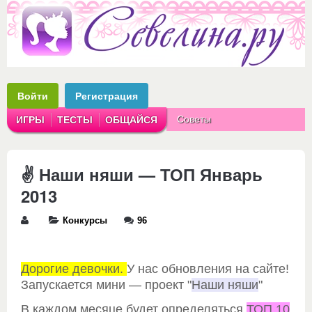
Войти
Регистрация
Советы
ИГРЫ
ТЕСТЫ
ОБЩАЙСЯ
Аватарки
Рассказы
✌ Наши няши — ТОП Январь
2013
Конкурсы
96
Дорогие девочки.
У нас обновления на сайте!
Запускается мини — проект "
Наши няши
"
В каждом месяце будет определяться
ТОП 10