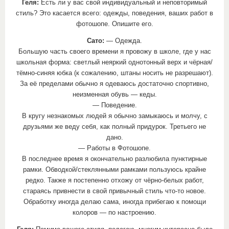
Геля:
Есть ли у вас свой индивидуальный и неповторимый
стиль? Это касается всего: одежды, поведения, ваших работ в
фотошопе. Опишите его.
Сато:
— Одежда.
Большую часть своего времени я провожу в школе, где у нас
школьная форма: светлый неяркий однотонный верх и чёрная/
тёмно-синяя юбка (к сожалению, штаны носить не разрешают).
За её пределами обычно я одеваюсь достаточно спортивно,
неизменная обувь — кеды.
— Поведение.
В кругу незнакомых людей я обычно замыкаюсь и молчу, с
друзьями же веду себя, как полный придурок. Третьего не
дано.
— Работы в Фотошопе.
В последнее время я окончательно разлюбила пунктирные
рамки. Обводкой/стеклянными рамками пользуюсь крайне
редко. Также я постепенно отхожу от чёрно-белых работ,
стараясь привнести в свой привычный стиль что-то новое.
Обработку иногда делаю сама, иногда прибегаю к помощи
колоров — по настроению.