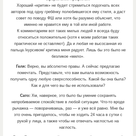
Хороший «критик» не будет стремиться подогнать всех
авторов под одну гребёнку полюбившегося ему стиля, а даст
совет по поводу ФШ или хотя бы разумно объяснит, что
именно не нравится ему в той или иной работе.
К комментариям вот таких милых людей я всегда буду
относиться положительно (хотя к моим работам таких
практически не оставляют). Да и любая не высосанная из
пальца /курсивом/ критика меня радует. Лишь бы это было не
безликое «мило».
Геля:
Верно, вы абсолютно правы. А сейчас предлагаю
помечтать. Представьте, что вам выпала возможность
получить одну любую сверхспособность. Какой бы она была?
Как и для чего вы бы ее использовали?
Сато:
Хм, наверное, это было бы умение сохранять
непробиваемое спокойствие в любой ситуации. Что-то вроде
рычажка — поворачиваешь, раз — и уже всё равно. Мне бы
это очень пригодилось, чтобы не ходить 24 часа в сутки с
рукой у лица, а также чтобы не отвечать наглостью на
наглость.