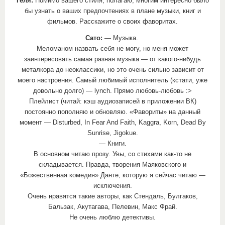
Геля:
Помимо вашего стиля, полагаю, многим интересно было
бы узнать о ваших предпочтениях в плане музыки, книг и
фильмов. Расскажите о своих фаворитах.
Сато:
— Музыка.
Меломаном назвать себя не могу, но меня может
заинтересовать самая разная музыка — от какого-нибудь
металкора до неоклассики, но это очень сильно зависит от
моего настроения. Самый любимый исполнитель (кстати, уже
довольно долго) — lynch. Прямо любовь-любовь :>
Плейлист (читай: кэш аудиозаписей в приложении ВК)
постоянно пополняю и обновляю. «Фавориты» на данный
момент — Disturbed, In Fear And Faith, Kaggra, Korn, Dead By
Sunrise, Jigokue.
— Книги.
В основном читаю прозу. Увы, со стихами как-то не
складывается. Правда, творения Маяковского и
«Божественная комедия» Данте, которую я сейчас читаю —
исключения.
Очень нравятся такие авторы, как Стендаль, Булгаков,
Бальзак, Акутагава, Пелевин, Макс Фрай.
Не очень люблю детективы.