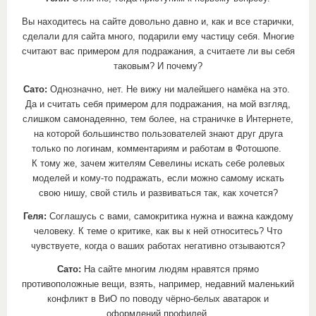
Вы находитесь на сайте довольно давно и, как и все старички,
сделали для сайта много, подарили ему частицу себя. Многие
считают вас примером для подражания, а считаете ли вы себя
таковым? И почему?
Сато:
Однозначно, нет. Не вижу ни малейшего намёка на это.
Да и считать себя примером для подражания, на мой взгляд,
слишком самонадеянно, тем более, на страничке в Интернете,
на которой большинство пользователей знают друг друга
только по логинам, комментариям и работам в Фотошопе.
К тому же, зачем жителям Севелины искать себе ролевых
моделей и кому-то подражать, если можно самому искать
свою нишу, свой стиль и развиваться так, как хочется?
Геля:
Соглашусь с вами, самокритика нужна и важна каждому
человеку. К теме о критике, как вы к ней относитесь? Что
чувствуете, когда о ваших работах негативно отзываются?
Сато:
На сайте многим людям нравятся прямо
противоположные вещи, взять, например, недавний маленький
конфликт в ВиО по поводу чёрно-белых аватарок и
оформлений профилей.