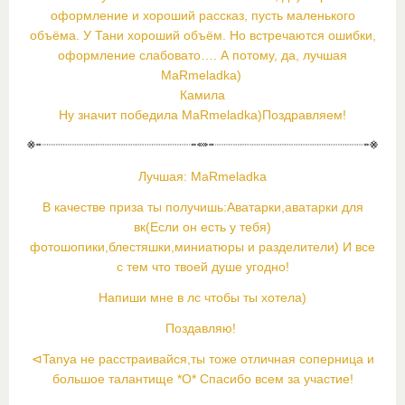
оформление и хороший рассказ, пусть маленького
объёма. У Тани хороший объём. Но встречаются ошибки,
оформление слабовато…. А потому, да, лучшая
MaRmeladka)
Камила
Ну значит победила MaRmeladka)Поздравляем!
Лучшая: MaRmeladka
В качестве приза ты получишь:Аватарки,аватарки для
вк(Если он есть у тебя)
фотошопики,блестяшки,миниатюры и разделители) И все
с тем что твоей душе угодно!
Напиши мне в лс чтобы ты хотела)
Поздавляю!
⊲Tanya не расстраивайся,ты тоже отличная соперница и
большое талантище *О* Спасибо всем за участие!