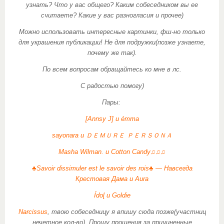
узнать? Что у вас общего? Каким собеседником вы ее
считаете? Какие у вас разногласия и прочее)
Можно использовать интересные картинки, фш-но только
для украшения публикации! Не для подружки(позже узнаете,
почему же так).
По всем вопросам обращайтесь ко мне в лс.
С радостью помогу)
Пары:
[Аnnsy J] и émma
sayonara и ＤＥＭＵＲＥ ＰＥＲＳＯＮＡ
Masha Wilman. и Сotton Сandy♫♫♫
♣Savoir dissimuler est le savoir des rois♣ — Навсегда
Крестовая Дама и Aura
Ídoɭ и Goldie
Narcissus
, твою собеседницу я впишу сюда позже(участниц
нечетное кол-во). Прошу прощения за причиненные