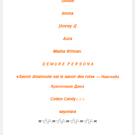
Goldie
émma
[Аnnsy J]
Aura
Masha Wilman.
ＤＥＭＵＲＥ ＰＥＲＳＯＮＡ
♣Savoir dissimuler est le savoir des rois♣ — Навсегда
Крестовая Дама
Сotton Сandy♫♫♫
sayonara