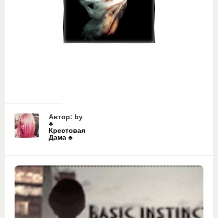
Автор: by
♣️
Крестовая
Дама ♣️