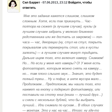
Сил Баррет
- 07.06.2013, 23:12
Войдите, чтобы
ответить
Мне это задание кажется слишком, слишком
сложным. Хотя, если так прикинуть… Час-
полтора на сюжет (в лучшем случае), куклы (в
лучшем случаее забрать у мелкого ближнего
родственника или же достать из закромов) — пол-
часа — час, декорации (ну, стул на стул, покрыть
покрывалом или перевернуть стол, или в кусты
залезть) — в лучшем случаее минут тридцать.
Дальше ищем того, кто включит камеру. Снимаем!
Но… Но если у меня нет камеры? О! У меня есть
фотоаппарат, которым можно снять на камеру…
но… там плохо слышно звук… Значит, это будет
полный треш… Ну и пофиг, в инте мусора мало…
Продолжаем… Предположим, мы нашли того, кто
нажмет на кнопку и подержит фотик/камеру, или
поставили на стопку книг (книга — лучший друг…)
и сняли с нескольких дублей, что бы выбрать
лучший… Или снимали по кускам… В обоих случаях
— монтаж. Это у нас на час… Итого: ну где-то