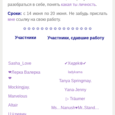
разобраться в себе, понять
какая ты личность
.
Сроки:
с 14 июня по 20 июня. Не забудь прислать
мне
ссылку на свою работу.
☼☼☼☼☼☼☼☼☼☼☼☼☼☼☼☼
Участники
Участники, сдавшие работу
Sasha_Love
✔Xидek⊕✔
❤Лерка Валерка
ladykama
❤
Tanya Springmay.
Mockingjay.
Yana-Jenny
Marvelous
▷ Träumer
Altair
Ms…Nanush♥Mr..Stand…
Ц♕ревич