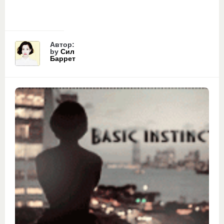
Автор:
by
Сил
Баррет