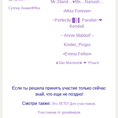
Mr..Stand…♥Ms…Nanush…
Суппер АнимеФФка
▪Miss Forever▪
~Perfectly █║▌ Parallel~❤
Kendall.
~ Annie Waldorf ~
Kinder_Pingui
▪Emma Felton▪
♛Dan Mumford♛ ❤ †Peach
Если ты решила принять участие только сейчас
знай, что еще не поздно!
Смотри также:
Это ЛЕТО! Для участников.
Участникам от дизайнеров