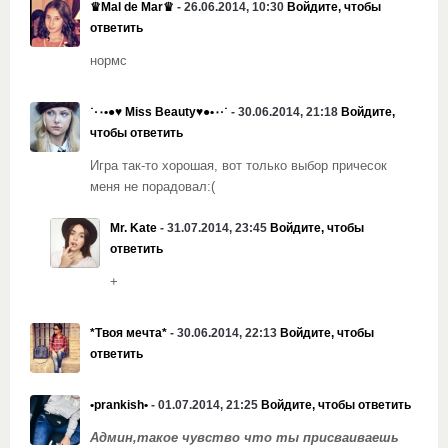
♛Mal de Mar♛
- 26.06.2014, 10:30
Войдите, чтобы
ответить
нормс
˙·٠•●♥ Miss Beauty♥●•٠·˙
- 30.06.2014, 21:18
Войдите,
чтобы ответить
Игра так-то хорошая, вот только выбор причесок
меня не порадовал:(
Mr. Kate
- 31.07.2014, 23:45
Войдите, чтобы
ответить
+
*Твоя мечта*
- 30.06.2014, 22:13
Войдите, чтобы
ответить
•prankish•
- 01.07.2014, 21:25
Войдите, чтобы ответить
Админ,такое чувство что ты присваиваешь