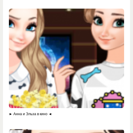
► Анна и Эльза в кино ◄