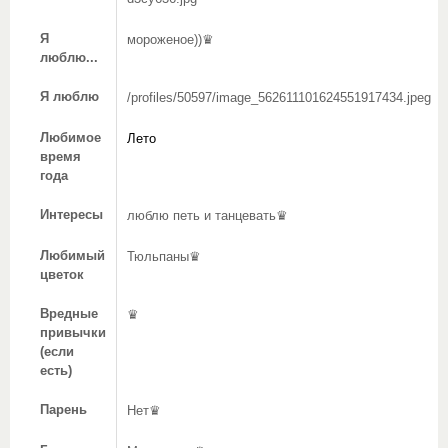
Я
мороженое))♛
люблю...
Я люблю
/profiles/50597/image_562611101624551917434.jpeg
Любимое
Лето
время
года
Интересы
люблю петь и танцевать♛
Любимый
Тюльпаны♛
цветок
Вредные
♛
привычки
(если
есть)
Парень
Нет♛