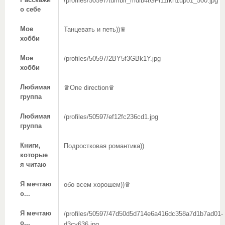
Расскажи
/profiles/50597/tumblr_mdlb4tGFi11rkn1upo1_500.jpg
о себе
Мое
Танцевать и петь))♛
хобби
Мое
/profiles/50597/2BY5f3GBk1Y.jpg
хобби
Любимая
♛One direction♛
группа
Любимая
/profiles/50597/ef12fc236cd1.jpg
группа
Книги,
Подростковая романтика))
которые
я читаю
Я мечтаю
обо всем хорошем))♛
о...
Я мечтаю
/profiles/50597/47d50d5d714e6a416dc358a7d1b7ad01-
о...
d3cy636.jpg