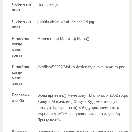
Любимый
Все яркие))
цвет
Любимый
/profiles/50597/Foto23000224.jpg
цвет
Я люблю
Маликатка)) Малика)) Маля))
когда
меня
зовут
Я люблю
/profiles/50597/Malika-designstyle-love-heart-m.png
когда
меня
зовут
Расскажи
Всем приветик)) Меня зовут Маликат. я 2002 года.
о себе
Живу в Махачкале) Хожу в Художественную
школу)) Танцую, пою)) В будущем хочу стать
журналистом)) А вы добавляйтесь в друзья)))
Приму всех)).