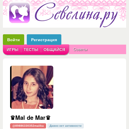
Войти
Регистрация
Советы
ИГРЫ
ТЕСТЫ
ОБЩАЙСЯ
Аватарки
Рассказы
♛Mal de Mar♛
@89886330352malika
Давно нет активности