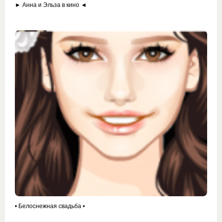
► Анна и Эльза в кино ◄
• Белоснежная свадьба •