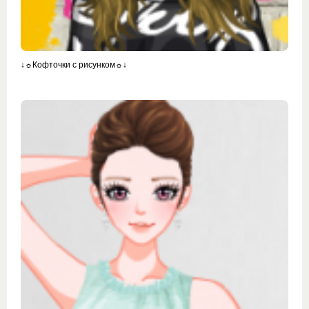
↓☼Кофточки с рисунком☼↓