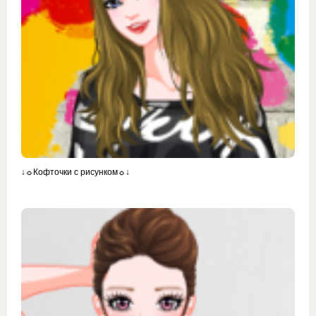
↓☼Кофточки с рисунком☼↓