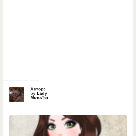
Автор:
by
Lady
Mons†er