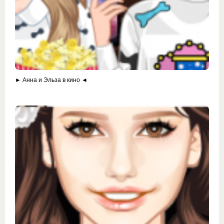
► Анна и Эльза в кино ◄