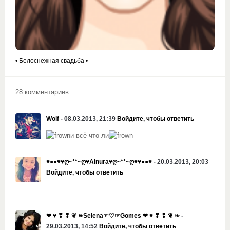
• Белоснежная свадьба •
28 комментариев
Wolf
- 08.03.2013, 21:39
Войдите, чтобы ответить
и всё что ли
♥●●♥♥ღ~**~ღ♥Ainura♥ღ~**~ღ♥♥●●♥
- 20.03.2013, 20:03
Войдите, чтобы ответить
❤ ♥ ❣ ❢ ❦ ❧Selena☜♡☞Gomes ❤ ♥ ❣ ❢ ❦ ❧
-
29.03.2013, 14:52
Войдите, чтобы ответить