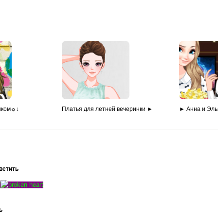
нком☼↓
Платья для летней вечеринки ►
► Анна и Эль
ветить
(
ь