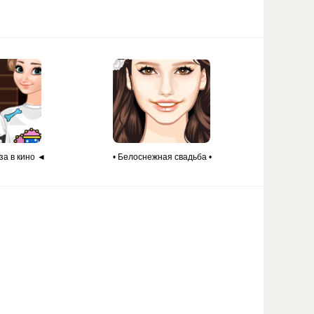
за в кино ◄
• Белоснежная свадьба •