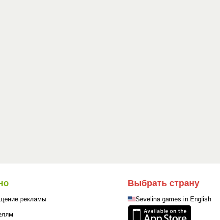
но
Выбрать страну
щение рекламы
Sevelina games in English
елям