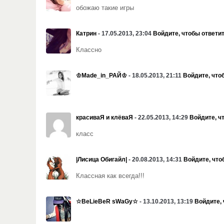
обожаю такие игры
Катрин
- 17.05.2013, 23:04
Войдите, чтобы ответи
Классно
♔Madе_in_РАЙ♔
- 18.05.2013, 21:11
Войдите, что
красиваЯ и клёваЯ
- 22.05.2013, 14:29
Войдите, ч
класс
|Лисица Обигайл|
- 20.08.2013, 14:31
Войдите, что
Классная как всегда!!!
☆BeLieBeR sWaGy☆
- 13.10.2013, 13:19
Войдите, 