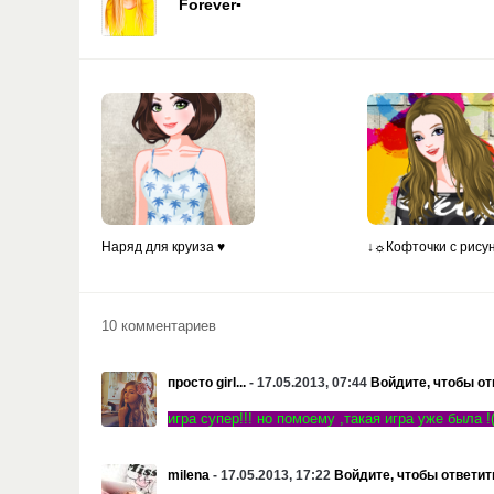
Forever▪
Наряд для круиза ♥
↓☼Кофточки с рису
10 комментариев
просто girl...
- 17.05.2013, 07:44
Войдите, чтобы от
игра супер!!! но помоему ,такая игра уже была !
milena
- 17.05.2013, 17:22
Войдите, чтобы ответит