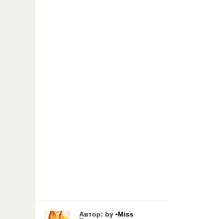
Автор: by
▪Miss