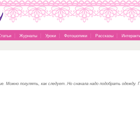
Статьи
Журналы
Уроки
Фотошопики
Рассказы
Интеракт
е. Можно погулять, как следует..Но сначала надо подобрать одежду.