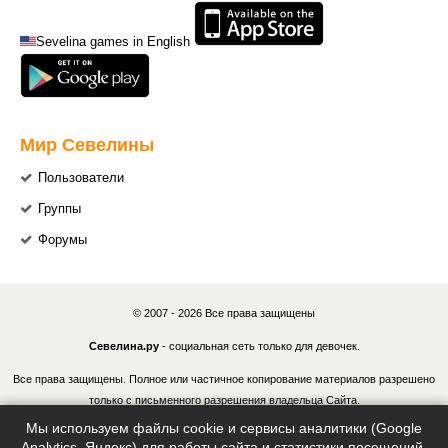
Sevelina games in English
Мир Севелины
Пользователи
Группы
Форумы
© 2007 - 2026 Все права защищены
Севелина.ру
- социальная сеть только для девочек.
Все права защищены. Полное или частичное копирование материалов разрешено
только с письменного разрешения владельца Сайта.
Мы используем файлы cookie и сервисы аналитики (Google
В случае обнаружения нарушений, виновные лица могут быть привлечены к
Analytics, Яндекс) для работы сайта и статистики посещений.