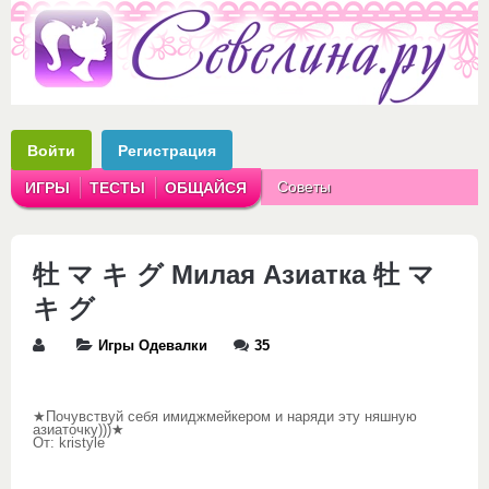
Войти
Регистрация
Советы
ИГРЫ
ТЕСТЫ
ОБЩАЙСЯ
Аватарки
Рассказы
牡 マ キ グ Милая Азиатка 牡 マ
キ グ
Игры Одевалки
35
★Почувствуй себя имиджмейкером и наряди эту няшную
азиаточку)))★
От: kristyle