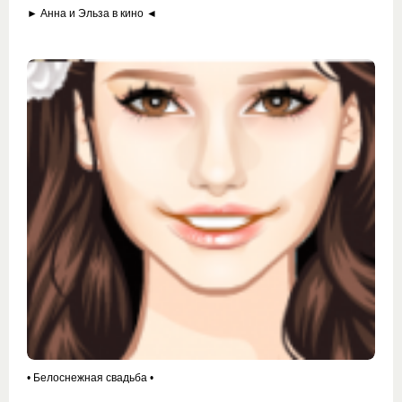
► Анна и Эльза в кино ◄
• Белоснежная свадьба •