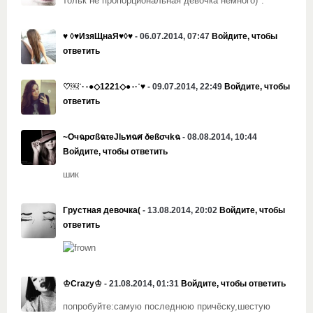
тольк не пропорциональная девочка немного)*.*
♥ ◊♥ИзяЩнаЯ♥◊♥
- 06.07.2014, 07:47
Войдите, чтобы
ответить
♡￼˙·٠●◇1221◇●٠·˙♥
- 09.07.2014, 22:49
Войдите, чтобы
ответить
~ОчฉpσßฉτеJlьทฉศ ðеßσчkฉ
- 08.08.2014, 10:44
Войдите, чтобы ответить
шик
Грустная девочка(
- 13.08.2014, 20:02
Войдите, чтобы
ответить
♔Crazy♔
- 21.08.2014, 01:31
Войдите, чтобы ответить
попробуйте:самую последнюю причёску,шестую