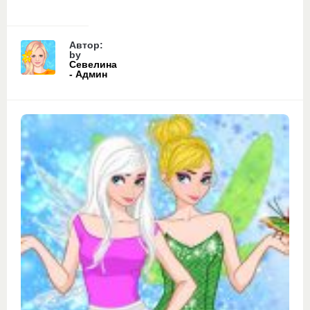
Автор:
by
Севелина
- Админ