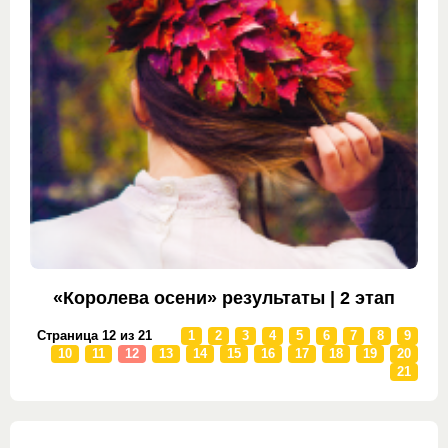
«Королева осени» результаты | 2 этап
Страница 12 из 21
1
2
3
4
5
6
7
8
9
10
11
12
13
14
15
16
17
18
19
20
21