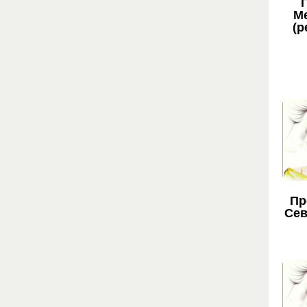
М
(р
Пр
Сев