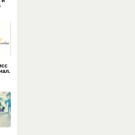
 и
)
исс
нал.