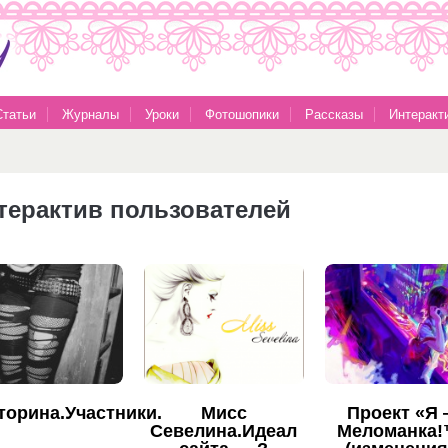
Статьи
Журналы
Уроки
Фотошопики
Рассказы
Интеракт
терактив пользователей
торина.Участники.
Мисс
Проект «Я
Севелина.Идеал
Меломанка