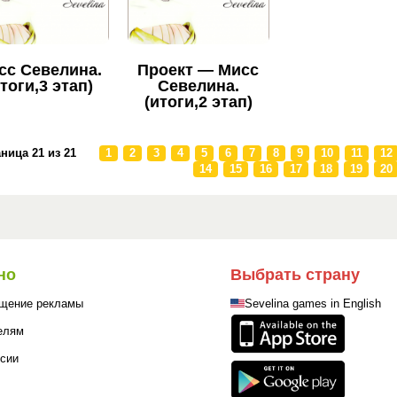
сс Севелина.
Проект — Мисс
итоги,3 этап)
Севелина.
(итоги,2 этап)
ница 21 из 21
1
2
3
4
5
6
7
8
9
10
11
12
14
15
16
17
18
19
20
но
Выбрать страну
щение рекламы
Sevelina games in English
елям
сии