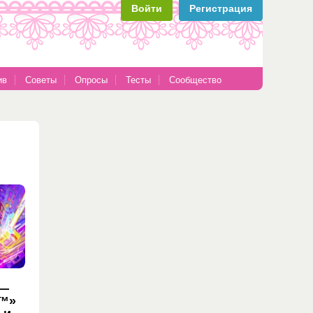
Войти
Регистрация
ив
Советы
Опросы
Тесты
Сообщество
 —
!™»