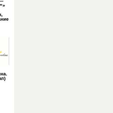
 —
™»
,
ание
на.
ап)