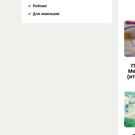
Рейтинг
Для новеньких
П
Ме
(ит