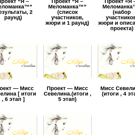
Проект “Я –
Проект “Я –
Проект «Я
еломанка™”
Меломанка™”
Меломанка
езультаты, 2
(список
(набор
раунд)
участников,
участников
жюри и 1 раунд)
жюри и опис
проекта)
оект — Мисс
Проект — Мисс
Мисс Севели
елина [ итоги
Севелина.(итоги ,
(итоги , 4 эт
, 6 этап ]
5 этап)