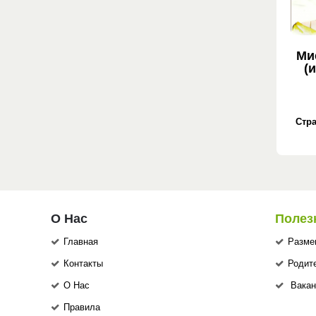
Ми
(
Стра
О Нас
Полез
Главная
Разме
Контакты
Родит
О Нас
Вакан
Правила