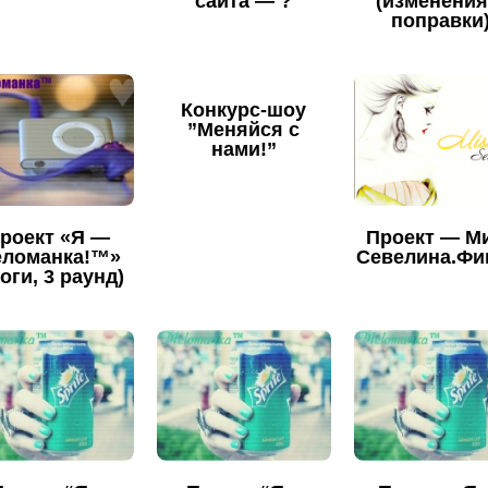
сайта — ?
(изменения
поправки
Конкурс-шоу
”Меняйся с
нами!”
роект «Я —
Проект — М
ломанка!™»
Севелина.Фи
оги, 3 раунд)