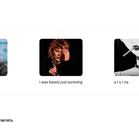
i was barely just surviving
a l u i na
тветить