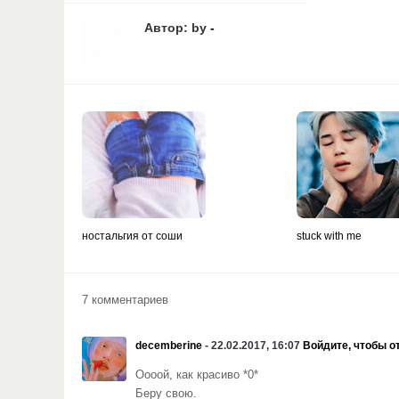
Автор: by
-
ностальгия от соши
stuck with me
7 комментариев
decemberine
- 22.02.2017, 16:07
Войдите, чтобы о
Оооой, как красиво *0*
Беру свою.