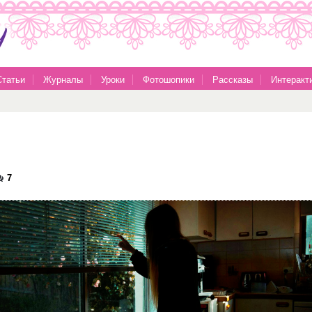
Статьи
Журналы
Уроки
Фотошопики
Рассказы
Интеракт
7