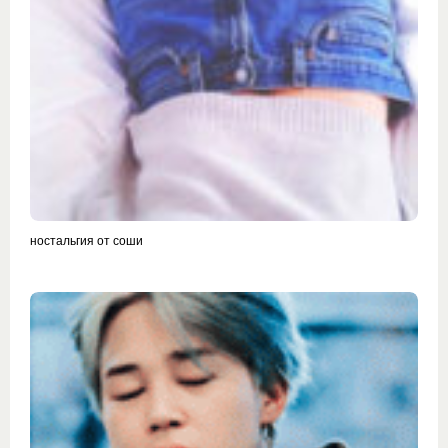
ностальгия от соши