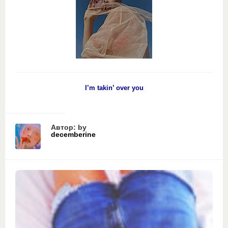
I’m takin’ over you
Автор: by
decemberine