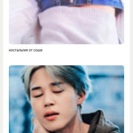
ностальгия от соши