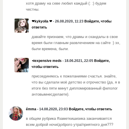
хотя драму на севе любил каждый (: :) будем
честны.
❤kykyolia ❤
- 26.08.2020, 11:23
Войдите, чтобы
ответить
давайте признаем, что драмы и скандалы в свое
время были главным развлечением на сайте :) эх,
были времена, были.
⊲expensive meds
- 18.06.2021, 22:05
Войдите,
чтобы ответить
присоединяюсь к пожеланиями счастья. знайте,
что вы сделали моё детство и отрочество (да, я в
итоге без пяти минут дипломированный филолог
ачтовымнесделаете).
émma
- 14.08.2020, 23:03
Войдите, чтобы ответить
в общем рубрика #заметкишизика заканчивается
всем доброй ночи/доброго утра/приятного дня???