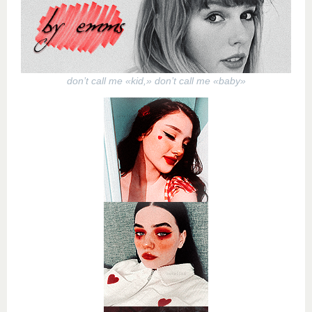
don’t call me «kid,» don’t call me «baby»