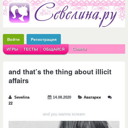
Войти
Регистрация
Советы
ИГРЫ
ТЕСТЫ
ОБЩАЙСЯ
Аватарки
Рассказы
and that’s the thing about illicit
affairs
Sevelina
14.08.2020
Аватарки
22
and you wanna scream