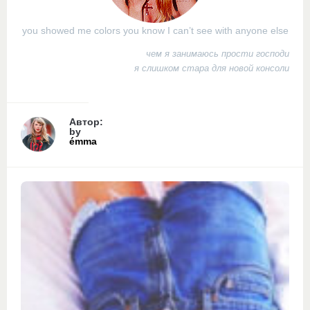
you showed me colors you know I can’t see with anyone else
чем я занимаюсь прости господи
я слишком стара для новой консоли
Автор:
by
émma