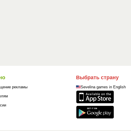
но
Выбрать страну
щение рекламы
Sevelina games in English
елям
сии