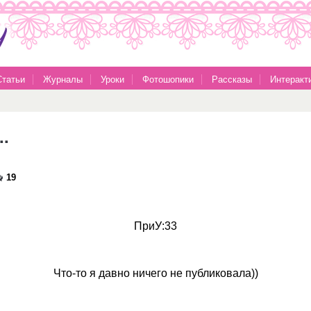
Статьи
Журналы
Уроки
Фотошопики
Рассказы
Интеракт
..
19
ПриУ:33
Что-то я давно ничего не публиковала))