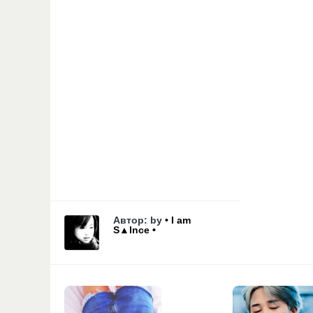
Автор: by
• I am
S▲lnce •