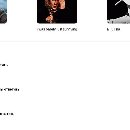
i was barely just surviving
a l u i na
тить
бы ответить
ответить