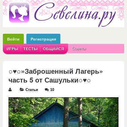
Войти
Регистрация
Советы
ИГРЫ
ТЕСТЫ
ОБЩАЙСЯ
Аватарки
Рассказы
○♥○»Заброшенный Лагерь»
часть 5 от Сашульки○♥○
Статьи
10