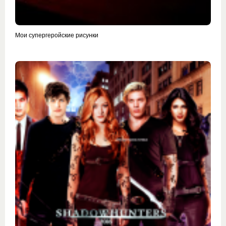
Мои супергеройские рисунки