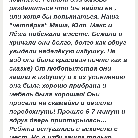
разделиться что бы найти её ,
или хотя бы попытаться. Наша
"четвёрка" Маша, Юля, Макс и
Лёша побежали вместе. Бежали и
кричали они долго, долго как вдруг
увидели неделёкую избушку. На
вид она была красивая почти как в
сказке) От любопытства они
зашли в избушку и к их удивлению
она была хорошо прибрана и
мебель была хорошая! Они
присели на скамейки и решили
передохнуть! Прошло 5-7 минут и
вдруг дверь приоткрылась…
Ребята испугались и вскочили с
мест. Но в избу зашла только