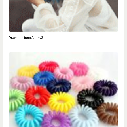
Drawings from Annsy3