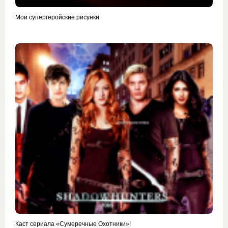
Мои супергеройские рисунки
Каст сериала «Сумеречные Охотники»!