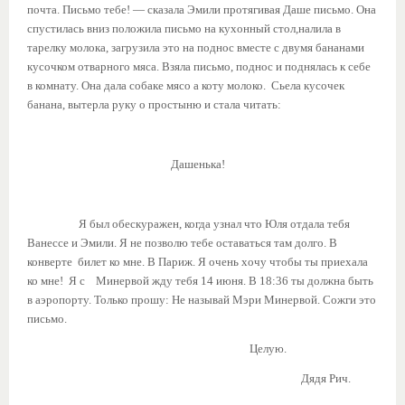
почта. Письмо тебе! — сказала Эмили протягивая Даше письмо. Она
спустилась вниз положила письмо на кухонный стол,налила в
тарелку молока, загрузила это на поднос вместе с двумя бананами
кусочком отварного мяса. Взяла письмо, поднос и поднялась к себе
в комнату. Она дала собаке мясо а коту молоко. Сьела кусочек
банана, вытерла руку о простыню и стала читать:
Дашенька!
Я был обескуражен, когда узнал что Юля отдала тебя
Ванессе и Эмили. Я не позволю тебе оставаться там долго. В
конверте билет ко мне. В Париж. Я очень хочу чтобы ты приехала
ко мне! Я с Минервой жду тебя 14 июня. В 18:36 ты должна быть
в аэропорту. Только прошу: Не называй Мэри Минервой. Сожги это
письмо.
Целую.
Дядя Рич.