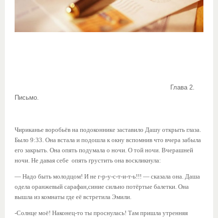
Глава 2.
Письмо.
Чириканье воробьёв на подоконнике заставило Дашу открыть глаза.
Было 9:33. Она встала и подошла к окну вспомнив что вчера забыла
его закрыть. Она опять подумала о ночи. О той ночи. Вчерашней
ночи. Не давая себе опять грустить она воскликнула:
— Надо быть молодцом! И не г-р-у-с-т-и-т-ь!!! — сказала она. Даша
одела оранжевый сарафан,синие сильно потёртые балетки. Она
вышла из комнаты где её встретила Эмили.
-Солнце моё! Наконец-то ты проснулась! Там пришла утренняя