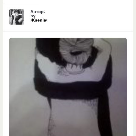
Автор:
by
•Ksenia•