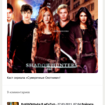
Каст сериала «Сумеречные Охотники»!
9 комментариев
ВлЮбЛёНнАя В мЕчТуღ
- 27.03.2011, 07:04
Войдите,