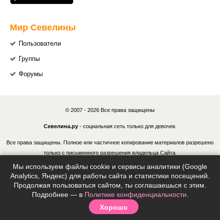
Мир Севелины
Пользователи
Группы
Форумы
© 2007 - 2026 Все права защищены
Севелина.ру
- социальная сеть только для девочек.
Все права защищены. Полное или частичное копирование материалов разрешено
только с письменного разрешения владельца Сайта.
Мы используем файлы cookie и сервисы аналитики (Google
В случае обнаружения нарушений, виновные лица могут быть привлечены к
Analytics, Яндекс) для работы сайта и статистики посещений.
ответственности в соответствии с действующим законодательством Российской
Продолжая пользоваться сайтом, ты соглашаешься с этим.
Федерации.
Подробнее — в
Политике конфиденциальности
.
Хорошо
Политика конфиденциальности
|
Согласие на обработку ПДн
|
Правила
|
Контакты