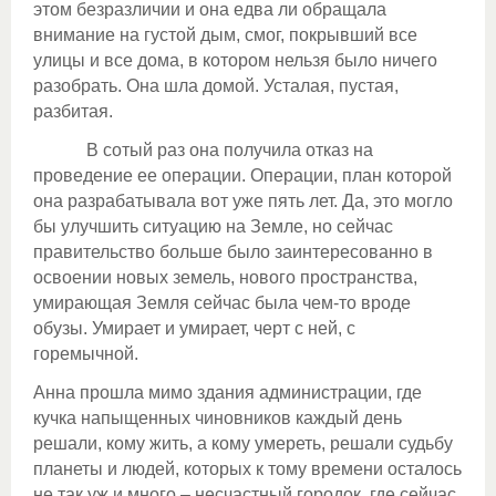
этом безразличии и она едва ли обращала
внимание на густой дым, смог, покрывший все
улицы и все дома, в котором нельзя было ничего
разобрать. Она шла домой. Усталая, пустая,
разбитая.
В сотый раз она получила отказ на
проведение ее операции. Операции, план которой
она разрабатывала вот уже пять лет. Да, это могло
бы улучшить ситуацию на Земле, но сейчас
правительство больше было заинтересованно в
освоении новых земель, нового пространства,
умирающая Земля сейчас была чем-то вроде
обузы. Умирает и умирает, черт с ней, с
горемычной.
Анна прошла мимо здания администрации, где
кучка напыщенных чиновников каждый день
решали, кому жить, а кому умереть, решали судьбу
планеты и людей, которых к тому времени осталось
не так уж и много – несчастный городок, где сейчас