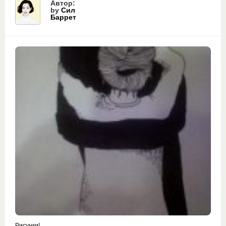
Автор:
by
Сил
Баррет
Рисунки!