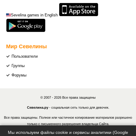
Sevelina games in English
Мир Севелины
Пользователи
Группы
Форумы
© 2007 - 2026 Все права защищены
Севелина.ру
- социальная сеть только для девочек.
Все права защищены. Полное или частичное копирование материалов разрешено
только с письменного разрешения владельца Сайта.
Мы используем файлы cookie и сервисы аналитики (Google
В случае обнаружения нарушений, виновные лица могут быть привлечены к