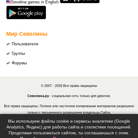
Sevelina games in English
Мир Севелины
Пользователи
Группы
Форумы
© 2007 - 2026 Все права защищены
Севелина.ру
- социальная сеть только для девочек.
Все права защищены. Полное или частичное копирование материалов разрешено
только с письменного разрешения владельца Сайта.
Мы используем файлы cookie и сервисы аналитики (Google
В случае обнаружения нарушений, виновные лица могут быть привлечены к
Analytics, Яндекс) для работы сайта и статистики посещений.
ответственности в соответствии с действующим законодательством Российской
Продолжая пользоваться сайтом, ты соглашаешься с этим.
Федерации.