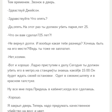
Тем временем..Звонок в дверь.
-Здваствуй Джейсон.
-Здравствуйте.Что опять?
-Да,опять.На этот раз ты должен убить парня,лет 25.
-Что он вам сделал?25 лет?!
-Не вернул долги. И вообще какая тебе разница? Хочешь быть
на его месте?!Ведь ты тоже не заплатил.
-Нет,хозяин.
-Вот и хорошо .Ладно приступим к делу.Сегодня ты должен
убить его в метро,на станции(ты знаешь какой)в 15:00.Он
будет ждать своей остановки . Одет в смокинг,шляпу и в
красном галстуке.
Ну все мне пора.Придешь в кабинет,когда все сделаешь.
-Хорошо.
Я закрыл дверь.Теперь надо придумать качественное
убийство на вкус и цвет.