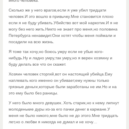
иного человека.
Сколько же у него врагов,если я уже убил тридцати
человек.И это вошло в привычку.Мне становится плохо
если я не буду убивать.Убийство вот мой наркотик.И я не
могу без него жить.Никто не знает про меня,но половина
Петербурга ненавидит.Они хотят чтобы меня поймали и
посадили на всю жизнь.
Я тоже так хочу,но боюсь умру если не убью кого-
нибудь.Ну и ладно умру,так умру,но я верен хозяину и
буду делать все что он скажет.
Хозяин человек сторгий,вот он настоящий убийца.Ему
наплевать кого именно он убивает,ему нужны только
грязные деньги,которые были заработаны не им.Но и на
это ему было без раницы.
У него было много девушек..Хоть старик,но к нему липнут
молоденькие дуры из-за его пачки денег в кармане.У
меня не было никого,мне было не до этого.Мне тридцать
лет,но о любви я никогда не думал и не хочу…