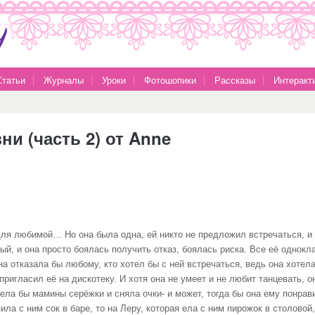
Статьи
Журналы
Уроки
Фотошопики
Рассказы
Интеракт
и (часть 2) от Anne
для любимой… Но она была одна, ей никто не предложил встречаться, и 
ный, и она просто боялась получить отказ, боялась риска. Все её однокл
на отказала бы любому, кто хотел бы с ней встречаться, ведь она хотел
 пригласил её на дискотеку. И хотя она не умеет и не любит танцевать, 
ла бы мамины серёжки и сняла очки- и может, тогда бы она ему понравил
ила с ним сок в баре, то на Леру, которая ела с ним пирожок в столовой,