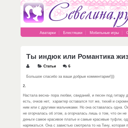
Аватарки
Блестяшки
Мобильные игры
Ты индюк или Романтика жизн
Статьи
6
Большое спасибо за ваши добрые комментарии!)))
2.
Настала весна- пора любви, свиданий, и песен под гитару 
есть, очков нет, характер оставался тот же, тихий и скром
ним или с другими мальчиками. Но она оставалась одна. О
не огорчалась об этом, а огорчалась лишь о том, что он не
деньги самое красивое платье и самые красивые туфли, оде
наряжаться. Она с завистью смотрела то на Тину, которая п