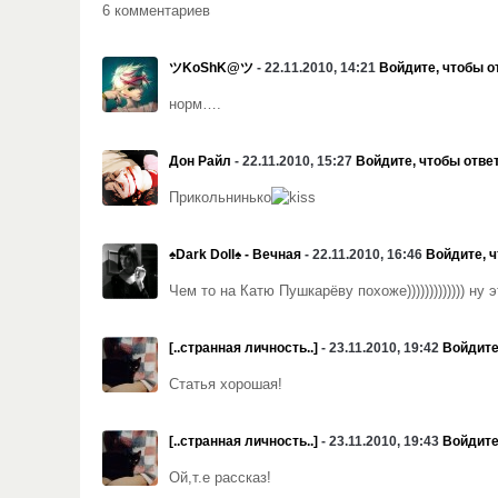
6 комментариев
ツKoShK@ツ
- 22.11.2010, 14:21
Войдите, чтобы о
норм….
Дон Райл
- 22.11.2010, 15:27
Войдите, чтобы отве
Прикольнинько
♠Dark Doll♠ - Вечная
- 22.11.2010, 16:46
Войдите, 
Чем то на Катю Пушкарёву похоже))))))))))))) ну
[..странная личность..]
- 23.11.2010, 19:42
Войдите
Статья хорошая!
[..странная личность..]
- 23.11.2010, 19:43
Войдите
Ой,т.е рассказ!