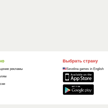
но
Выбрать страну
щение рекламы
Sevelina games in English
елям
сии