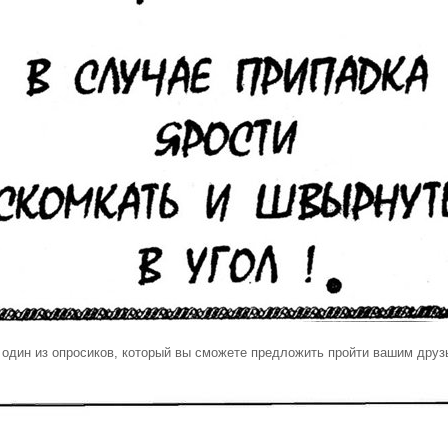
 один из опросиков, который вы сможете предложить пройти вашим друз