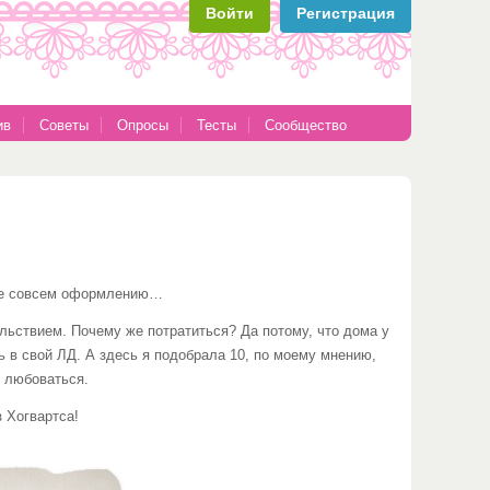
Войти
Регистрация
ив
Советы
Опросы
Тесты
Сообщество
 не совсем оформлению…
льствием. Почему же потратиться? Да потому, что дома у
ь в свой ЛД. А здесь я подобрала 10, по моему мнению,
о любоваться.
 Хогвартса!