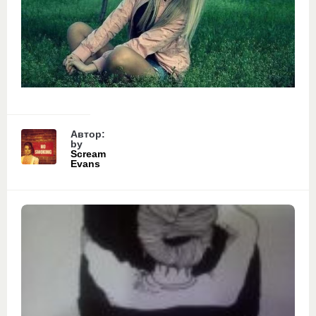
Автор:
by
Scream
Evans