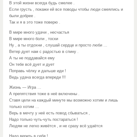
В этой жизни всегда будь смелее .
Если грусть , покажи ей все поводы чтобы люди смеялись и
были добрее .
Так и я в это тоже поверю .
В мире много удачи , несчастья
В мире много боли , тоски
Ну , а ты отдохни , слушай сердце и просто люби …
Ветер дует нам с радостью в спину .
А ты не поддавайся ему
Он тебе всё дует и дует
Поправь чёлку и дальше иди !
Ведь удача всегда впереди !!!
Жизнь — Игра …
А препятствия тоже в неё включены .
Ставя цели на каждый минуте мы возможно хотим и лишь
только хотим …
Верь в мечту у неё есть повод сбываться ,
Надо только чуть-чуть постараться !
Людям не легко живётся , и не сразу всё удаётся
Надо верить в себя !