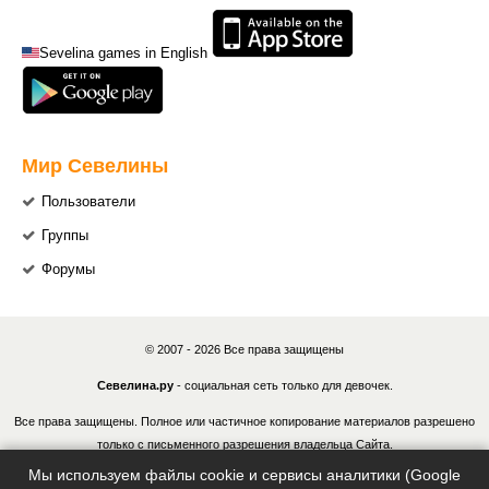
Sevelina games in English
Мир Севелины
Пользователи
Группы
Форумы
© 2007 - 2026 Все права защищены
Севелина.ру
- социальная сеть только для девочек.
Все права защищены. Полное или частичное копирование материалов разрешено
только с письменного разрешения владельца Сайта.
Мы используем файлы cookie и сервисы аналитики (Google
В случае обнаружения нарушений, виновные лица могут быть привлечены к