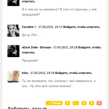
ответить
И в чём же ты виновата? В том что просишь у неё
прорщения?
Caroline †
- 17.05.2011, 19:17
Войдите, чтобы ответить
Да ну Лел….
♠Dark Doll♠ - Вечная
- 17.05.2011, 19:18
Войдите, чтобы
ответить
Прощения*
Irina
- 17.05.2011, 19:19
Войдите, чтобы ответить
Ты не виновата, ты хотела с ней помирится, а
она…Ну это моё личное мнение!
← Ранее
1
…
3
4
5
Добавить отзыв