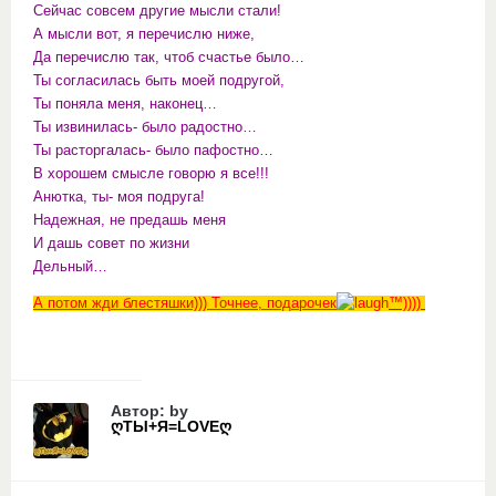
Сейчас совсем другие мысли стали!
А мысли вот, я перечислю ниже,
Да перечислю так, чтоб счастье было…
Ты согласилась быть моей подругой,
Ты поняла меня, наконец…
Ты извинилась- было радостно…
Ты расторгалась- было пафостно…
В хорошем смысле говорю я все!!!
Анютка, ты- моя подруга!
Надежная, не предашь меня
И дашь совет по жизни
Дельный…
А потом жди блестяшки))) Точнее, подарочек
™))))
Автор: by
ღТЫ+Я=LOVEღ